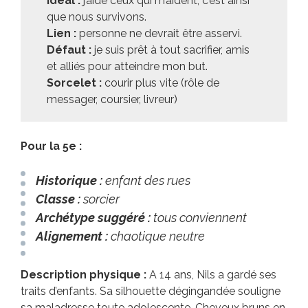
Idéal :
j’aide ceux qui m’aident, c’est ainsi
que nous survivons.
Lien :
personne ne devrait être asservi.
Défaut :
je suis prêt à tout sacrifier, amis
et alliés pour atteindre mon but.
Sorcelet :
courir plus vite (rôle de
messager, coursier, livreur)
Pour la 5e :
Historique :
enfant des rues
Classe :
sorcier
Archétype suggéré :
tous conviennent
Alignement :
chaotique neutre
Description physique :
A 14 ans, Nils a gardé ses
traits d’enfants. Sa silhouette dégingandée souligne
sa maladresse toute adolescente. Cheveux bruns en