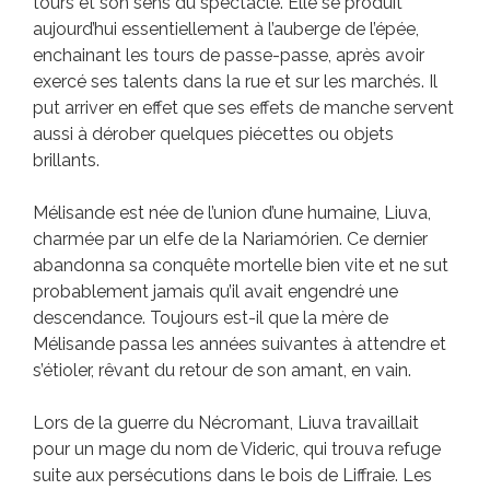
tours et son sens du spectacle. Elle se produit
aujourd’hui essentiellement à l’auberge de l’épée,
enchainant les tours de passe-passe, après avoir
exercé ses talents dans la rue et sur les marchés. Il
put arriver en effet que ses effets de manche servent
aussi à dérober quelques piécettes ou objets
brillants.
Mélisande est née de l’union d’une humaine, Liuva,
charmée par un elfe de la Nariamórien. Ce dernier
abandonna sa conquête mortelle bien vite et ne sut
probablement jamais qu’il avait engendré une
descendance. Toujours est-il que la mère de
Mélisande passa les années suivantes à attendre et
s’étioler, rêvant du retour de son amant, en vain.
Lors de la guerre du Nécromant, Liuva travaillait
pour un mage du nom de Videric, qui trouva refuge
suite aux persécutions dans le bois de Liffraie. Les